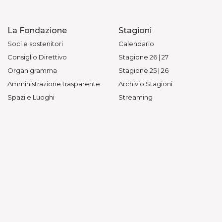
La Fondazione
Stagioni
Soci e sostenitori
Calendario
Consiglio Direttivo
Stagione 26 | 27
Organigramma
Stagione 25 | 26
Amministrazione trasparente
Archivio Stagioni
Spazi e Luoghi
Streaming
Concessioni
Teatro Gioco Vita
Bandi e Gare
Biglietti
Sostieni la Fondazione
Informazioni Biglietteria
Art Bonus
Prezzi
Contatti
Acquista online