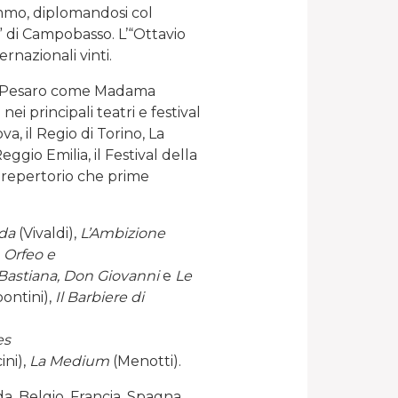
emmo, diplomandosi col
i” di Campobasso. L’“Ottavio
ernazionali vinti.
di Pesaro come Madama
 nei principali teatri e festival
ova, il Regio di Torino, La
eggio Emilia, il Festival della
i repertorio che prime
lda
(Vivaldi),
L’Ambizione
,
Orfeo e
Bastiana, Don Giovanni
e
Le
pontini),
Il Barbiere di
es
ini),
La Medium
(Menotti).
nda, Belgio, Francia, Spagna,