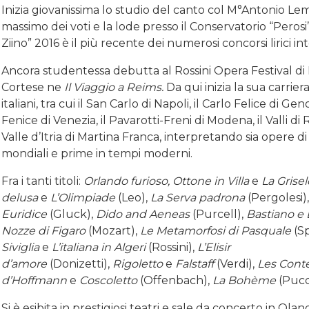
Inizia giovanissima lo studio del canto col M°Antonio L
massimo dei voti e la lode presso il Conservatorio “Peros
Ziino” 2016 è il più recente dei numerosi concorsi lirici int
Ancora studentessa debutta al Rossini Opera Festival 
Cortese ne
Il Viaggio a Reims.
Da qui inizia la sua carriera
italiani, tra cui il San Carlo di Napoli, il Carlo Felice di Gen
Fenice di Venezia, il Pavarotti-Freni di Modena, il Valli di R
Valle d’Itria di Martina Franca, interpretando sia opere d
mondiali e prime in tempi moderni.
Fra i tanti titoli:
Orlando furioso, Ottone in Villa
e
La Grise
delusa
e
L’Olimpiade
(Leo),
La Serva padrona
(Pergolesi)
Euridice
(Gluck),
Dido and Aeneas
(Purcell),
Bastiano e 
Nozze di Figaro
(Mozart),
Le Metamorfosi di Pasquale
(S
Siviglia
e
L’italiana in Algeri
(Rossini),
L’Elisir
d’amore
(Donizetti),
Rigoletto
e
Falstaff
(Verdi),
Les Cont
d’Hoffmann
e
Coscoletto
(Offenbach),
La Bohème
(Pucc
Si è esibita in prestigiosi teatri e sale da concerto in Ola