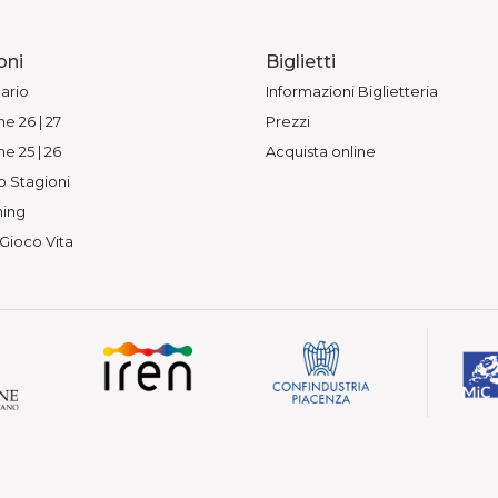
oni
Biglietti
ario
Informazioni Biglietteria
e 26 | 27
Prezzi
e 25 | 26
Acquista online
o Stagioni
ing
 Gioco Vita
— Vietata la riproduzione.
 Piacenza