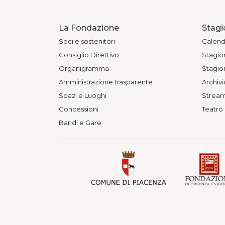
La Fondazione
Stagi
Soci e sostenitori
Calend
Consiglio Direttivo
Stagion
Organigramma
Stagion
Amministrazione trasparente
Archivi
Spazi e Luoghi
Stream
Concessioni
Teatro
Bandi e Gare
© Fondazione Teatri di Piacenza 
Teatro Municipale, Via Verdi 41 -