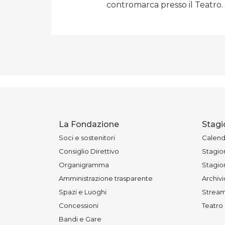
contromarca presso il Teatro
La Fondazione
Stagi
Soci e sostenitori
Calend
Consiglio Direttivo
Stagion
Organigramma
Stagion
Amministrazione trasparente
Archivi
Spazi e Luoghi
Stream
Concessioni
Teatro
Bandi e Gare