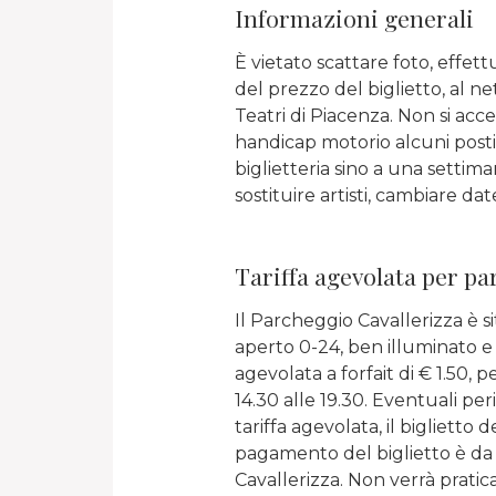
Informazioni generali
È vietato scattare foto, effet
del prezzo del biglietto, al n
Teatri di Piacenza. Non si acce
handicap motorio alcuni posti 
biglietteria sino a una settiman
sostituire artisti, cambiare d
Tariffa agevolata per p
Il Parcheggio Cavallerizza è s
aperto 0-24, ben illuminato e 
agevolata a forfait di € 1.50, p
14.30 alle 19.30. Eventuali per
tariffa agevolata, il bigliett
pagamento del biglietto è da e
Cavallerizza. Non verrà pratica