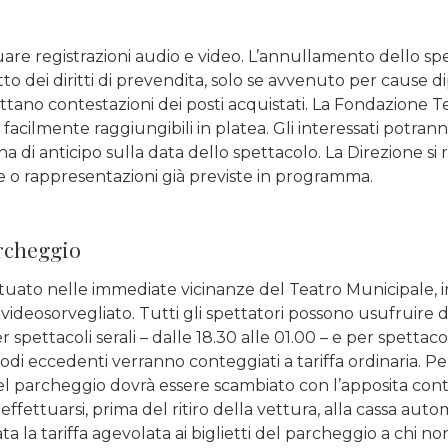
tuare registrazioni audio e video. L’annullamento dello spe
etto dei diritti di prevendita, solo se avvenuto per cause
ttano contestazioni dei posti acquistati. La Fondazione Teat
facilmente raggiungibili in platea. Gli interessati potrann
a di anticipo sulla data dello spettacolo. La Direzione si ri
ate o rappresentazioni già previste in programma.
archeggio
ituato nelle immediate vicinanze del Teatro Municipale, i
videosorvegliato. Tutti gli spettatori possono usufruire d
er spettacoli serali – dalle 18.30 alle 01.00 – e per spettaco
iodi eccedenti verranno conteggiati a tariffa ordinaria. Pe
o del parcheggio dovrà essere scambiato con l’apposita cont
ffettuarsi, prima del ritiro della vettura, alla cassa aut
ta la tariffa agevolata ai biglietti del parcheggio a chi no