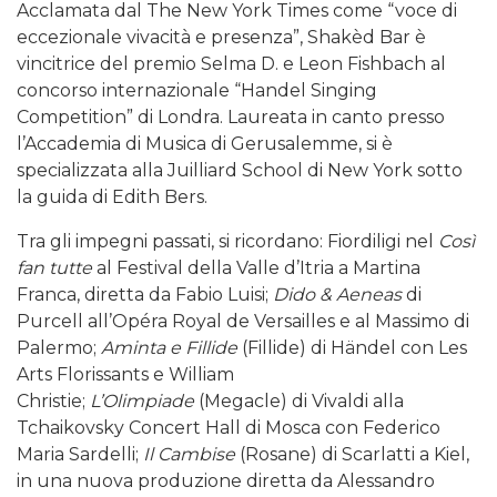
Acclamata dal The New York Times come “voce di
eccezionale vivacità e presenza”, Shakèd Bar è
vincitrice del premio Selma D. e Leon Fishbach al
concorso internazionale “Handel Singing
Competition” di Londra. Laureata in canto presso
l’Accademia di Musica di Gerusalemme, si è
specializzata alla Juilliard School di New York sotto
la guida di Edith Bers.
Tra gli impegni passati, si ricordano: Fiordiligi nel
Così
fan tutte
al Festival della Valle d’Itria a Martina
Franca, diretta da Fabio Luisi;
Dido & Aeneas
di
Purcell all’Opéra Royal de Versailles e al Massimo di
Palermo;
Aminta e Fillide
(Fillide) di Händel con Les
Arts Florissants e William
Christie;
L’Olimpiade
(Megacle) di Vivaldi alla
Tchaikovsky Concert Hall di Mosca con Federico
Maria Sardelli;
Il Cambise
(Rosane) di Scarlatti a Kiel,
in una nuova produzione diretta da Alessandro