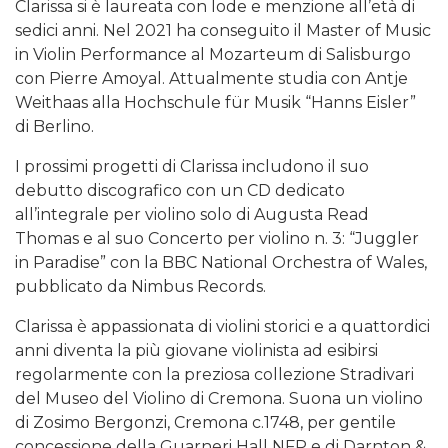
Clarissa si è laureata con lode e menzione all’età di
sedici anni. Nel 2021 ha conseguito il Master of Music
in Violin Performance al Mozarteum di Salisburgo
con Pierre Amoyal. Attualmente studia con Antje
Weithaas alla Hochschule für Musik “Hanns Eisler”
di Berlino.
I prossimi progetti di Clarissa includono il suo
debutto discografico con un CD dedicato
all’integrale per violino solo di Augusta Read
Thomas e al suo Concerto per violino n. 3: “Juggler
in Paradise” con la BBC National Orchestra of Wales,
pubblicato da Nimbus Records.
Clarissa è appassionata di violini storici e a quattordici
anni diventa la più giovane violinista ad esibirsi
regolarmente con la preziosa collezione Stradivari
del Museo del Violino di Cremona. Suona un violino
di Zosimo Bergonzi, Cremona c.1748, per gentile
concessione della Guarneri Hall NFP e di Darnton &