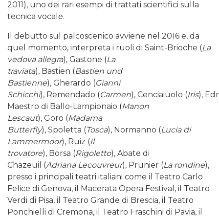
2011), uno dei rari esempi di trattati scientifici sulla
tecnica vocale.
Il debutto sul palcoscenico avviene nel 2016 e, da
quel momento, interpreta i ruoli di Saint-Brioche (
La
vedova allegra
), Gastone (
La
traviata
), Bastien (
Bastien und
Bastienne
), Gherardo (
Gianni
Schicchi
), Remendado (
Carmen
), Cenciaiuolo (
Iris
), E
Maestro di Ballo-Lampionaio (
Manon
Lescaut
), Goro (
Madama
Butterfly
), Spoletta (
Tosca
), Normanno (
Lucia di
Lammermoor
), Ruiz (
Il
trovatore
), Borsa (
Rigoletto
), Abate di
Chazeuil (
Adriana Lecouvreur
), Prunier (
La rondine
),
presso i principali teatri italiani come il Teatro Carlo
Felice di Genova, il Macerata Opera Festival, il Teatro
Verdi di Pisa, il Teatro Grande di Brescia, il Teatro
Ponchielli di Cremona, il Teatro Fraschini di Pavia, il