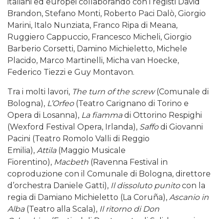
italiani ed europei collaborando con i registi David
Brandon, Stefano Monti, Roberto Paci Dalò, Giorgio
Marini, Italo Nunziata, Franco Ripa di Meana,
Ruggiero Cappuccio, Francesco Micheli, Giorgio
Barberio Corsetti, Damino Michieletto, Michele
Placido, Marco Martinelli, Micha van Hoecke,
Federico Tiezzi e Guy Montavon.
Tra i molti lavori,
The turn of the screw
(Comunale di
Bologna),
L’Orfeo
(Teatro Carignano di Torino e
Opera di Losanna),
La fiamma
di Ottorino Respighi
(Wexford Festival Opera, Irlanda),
Saffo
di Giovanni
Pacini (Teatro Romolo Valli di Reggio
Emilia),
Attila
(Maggio Musicale
Fiorentino),
Macbeth
(Ravenna Festival in
coproduzione con il Comunale di Bologna, direttore
d’orchestra Daniele Gatti),
Il dissoluto punito
con la
regia di Damiano Michieletto (La Coruña),
Ascanio in
Alba
(Teatro alla Scala),
Il ritorno di Don