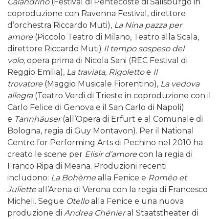
Calandrino
(Festival di Pentecoste di Salisburgo in
coproduzione con Ravenna Festival, direttore
d’orchestra Riccardo Muti),
La Nina pazza per
amore
(Piccolo Teatro di Milano, Teatro alla Scala,
direttore Riccardo Muti)
Il tempo sospeso del
volo,
opera prima di Nicola Sani (REC Festival di
Reggio Emilia),
La traviata, Rigoletto
e
Il
trovatore
(Maggio Musicale Fiorentino),
La vedova
allegra
(Teatro Verdi di Trieste in coproduzione con il
Carlo Felice di Genova e il San Carlo di Napoli)
e
Tannhäuser
(all’Opera di Erfurt e al Comunale di
Bologna, regia di Guy Montavon). Per il National
Centre for Performing Arts di Pechino nel 2010 ha
creato le scene per
Elisir d’amore
con la regia di
Franco Ripa di Meana. Produzioni recenti
includono:
La Bohème
alla Fenice e
Roméo et
Juliette
all’Arena di Verona con la regia di Francesco
Micheli. Segue
Otello
alla Fenice e una nuova
produzione di
Andrea Chénier
al Staatstheater di