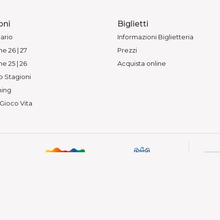
oni
Biglietti
ario
Informazioni Biglietteria
e 26 | 27
Prezzi
e 25 | 26
Acquista online
o Stagioni
ing
 Gioco Vita
— Vietata la riproduzione.
 Piacenza