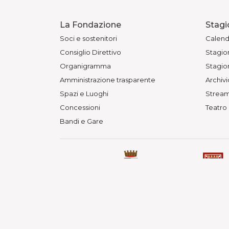
La Fondazione
Stagi
Soci e sostenitori
Calend
Consiglio Direttivo
Stagion
Organigramma
Stagion
Amministrazione trasparente
Archivi
Spazi e Luoghi
Stream
Concessioni
Teatro
Bandi e Gare
© Fondazione Teatri di Piacenza 
Teatro Municipale, Via Verdi 41 -