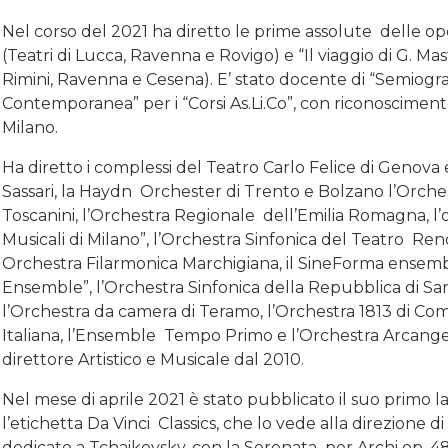
Nel corso del 2021 ha diretto le prime assolute delle ope
(Teatri di Lucca, Ravenna e Rovigo) e “Il viaggio di G. Mas
Rimini, Ravenna e Cesena). E’ stato docente di “Semiogra
Contemporanea” per i “Corsi As.Li.Co”, con riconoscimento
Milano.
Ha diretto i complessi del Teatro Carlo Felice di Genova
Sassari, la Haydn Orchester di Trento e Bolzano l’Orche
Toscanini, l’Orchestra Regionale dell’Emilia Romagna, l’
Musicali di Milano”, l’Orchestra Sinfonica del Teatro Re
Orchestra Filarmonica Marchigiana, il SineForma ensem
Ensemble”, l’Orchestra Sinfonica della Repubblica di San
l’Orchestra da camera di Teramo, l’Orchestra 1813 di Com
Italiana, l’Ensemble Tempo Primo e l’Orchestra Arcangel
direttore Artistico e Musicale dal 2010.
Nel mese di aprile 2021 è stato pubblicato il suo primo l
l’etichetta Da Vinci Classics, che lo vede alla direzion
dedicato a Tchaikovsky, con la Serenata per Archi op. 48