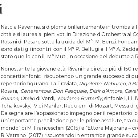
i
Nato a Ravenna, si diploma brillantemente in tromba all’
città e si laurea a pieni voti in Direzione d’Orchestra al 
Rossini di Pesaro sotto la guida del M° M. Benzi. Fonda
sono stati gli incontri con il M° P. Bellugi e il M° A. Zedda
stato quello con il M° Muti, in occasione del debutto a 
Nonostante la giovane età, Rivani ha diretto più di 150 re
concerti sinfonici riscuotendo un grande successo di pubbli
repertorio figurano: La Traviata,
Rigoletto
,
Nabucco
,
Il B
Rossini,
Cenerentola
,
Don Pasquale
,
Elisir d’Amore
,
Caval
Burana
,
Otello
di Verdi,
Madama Butterfly
, sinfonie I, III
Tchaikovsky, IV di Mahler, Requiem di Mozart, Messa di glo
Da segnalare l’appassionato impegno per il repertori
un’importante predilezione per le prime assolute, tra cui 
mondo” di M. Franceschini (2015) e “Ettore Majorana – cr
R. Vetrano (2017) riscuotendo in entrambe grande succes