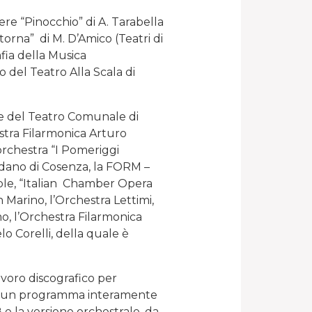
re “Pinocchio” di A. Tarabella
torna” di M. D’Amico (Teatri di
fia della Musica
 del Teatro Alla Scala di
 e del Teatro Comunale di
stra Filarmonica Arturo
orchestra “I Pomeriggi
ndano di Cosenza, la FORM –
ble, “Italian Chamber Opera
 Marino, l’Orchestra Lettimi,
o, l’Orchestra Filarmonica
o Corelli, della quale è
avoro discografico per
e di un programma interamente
 e la versione orchestrale, da