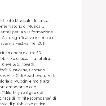
Istituto Musicale della sua
Conservatorio di Musica G.
mentali per la sua formazione
. Altro significativo incontro è
Ravenna Festival nel 2011.
cite d’opera e oltre 50
co e critica. Tra i titoli di
arbiere
di Siviglia
di
leria Rusticana
,
Carmina
, IV, V, VI e IX di Beethoven, IV di
ria di Puccini e molti altri.
o contemporaneo con
“Milo, Maja e il giro del
onaca di infinite scomparse” di
so di pubblico e critica.