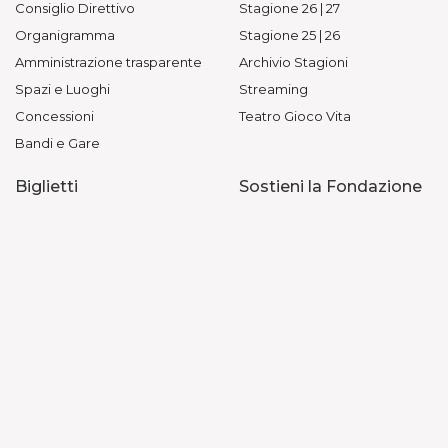
Consiglio Direttivo
Stagione 26 | 27
Organigramma
Stagione 25 | 26
Amministrazione trasparente
Archivio Stagioni
Spazi e Luoghi
Streaming
Concessioni
Teatro Gioco Vita
Bandi e Gare
Biglietti
Sostieni la Fondazione
Informazioni Biglietteria
Art Bonus
Prezzi
Contatti
Acquista online