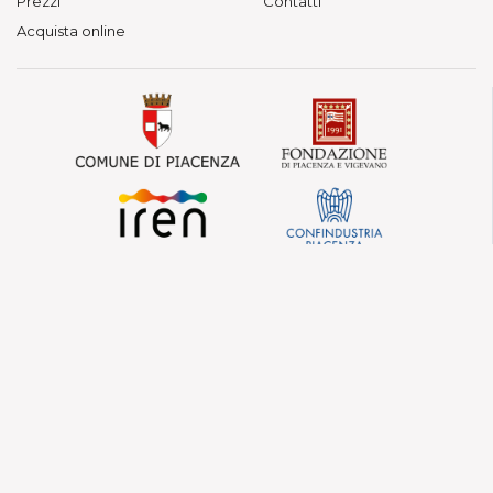
Prezzi
Contatti
Acquista online
© Fondazione Teatri di Piacenza — Vietata la
riproduzione.
Teatro Municipale, Via Verdi 41 - Piacenza
P. IVA 01563080330 - C.F. 91097210339
Privacy Policy
Cookie Policy