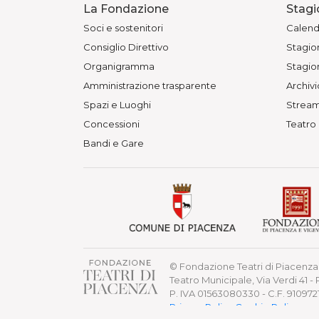
La Fondazione
Stagi
Soci e sostenitori
Calend
Consiglio Direttivo
Stagion
Organigramma
Stagion
Amministrazione trasparente
Archivi
Spazi e Luoghi
Stream
Concessioni
Teatro
Bandi e Gare
© Fondazione Teatri di Piacenza 
Teatro Municipale, Via Verdi 41 -
P. IVA 01563080330 - C.F. 91097
Privacy Policy
Cookie Policy