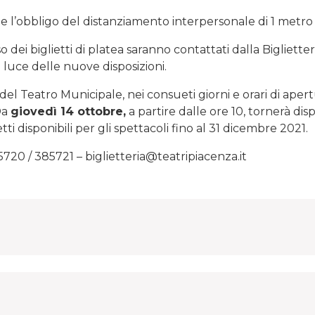
’obbligo del distanziamento interpersonale di 1 metro tr
o dei biglietti di platea saranno contattati dalla Bigliett
a luce delle nuove disposizioni.
 del Teatro Municipale, nei consueti giorni e orari di aper
Da
giovedì 14 ottobre,
a partire dalle ore 10, tornerà dis
tti disponibili per gli spettacoli fino al 31 dicembre 2021.
5720 / 385721 – biglietteria@teatripiacenza.it