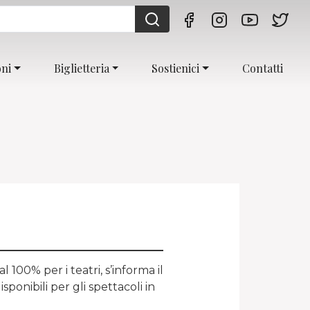
oni
Biglietteria
Sostienici
Contatti
100% per i teatri, s’informa il
isponibili per gli spettacoli in