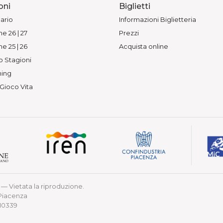
oni
Biglietti
ario
Informazioni Biglietteria
e 26 | 27
Prezzi
e 25 | 26
Acquista online
o Stagioni
ing
 Gioco Vita
— Vietata la riproduzione.
 Piacenza
210339