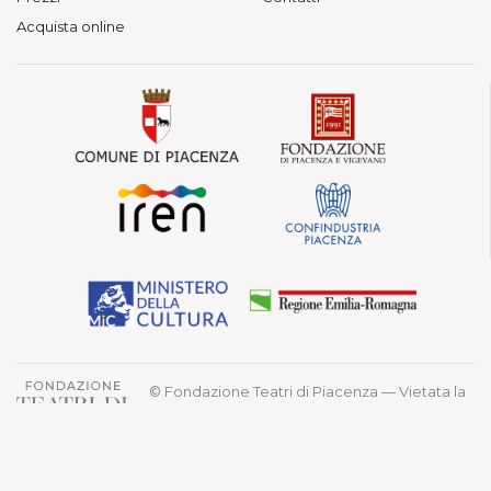
Acquista online
© Fondazione Teatri di Piacenza — Vietata la
riproduzione.
Teatro Municipale, Via Verdi 41 - Piacenza
P. IVA 01563080330 - C.F. 91097210339
Privacy Policy
Cookie Policy