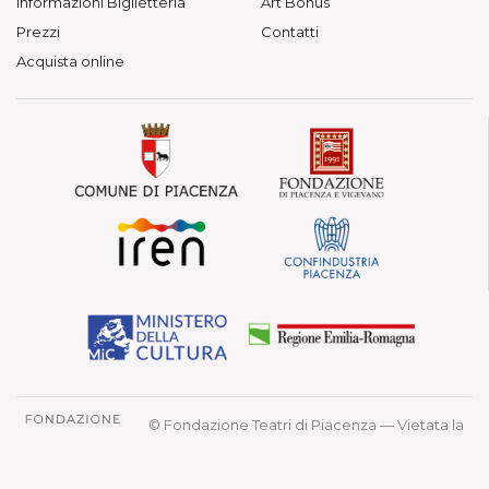
Informazioni Biglietteria
Art Bonus
Prezzi
Contatti
Acquista online
© Fondazione Teatri di Piacenza — Vietata la
riproduzione.
Teatro Municipale, Via Verdi 41 - Piacenza
P. IVA 01563080330 - C.F. 91097210339