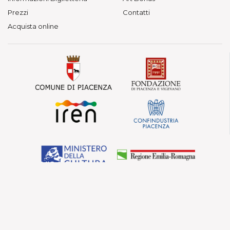
Prezzi
Contatti
Acquista online
© Fondazione Teatri di Piacenza — Vietata la
riproduzione.
Teatro Municipale, Via Verdi 41 - Piacenza
P. IVA 01563080330 - C.F. 91097210339