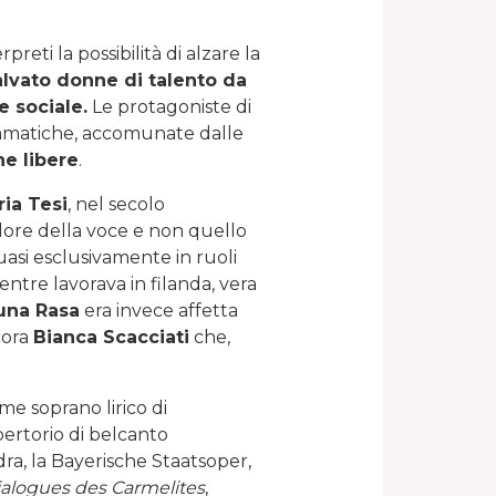
eti la possibilità di alzare la
salvato donne di talento da
e sociale.
Le protagoniste di
drammatiche, accomunate dalle
e libere
.
ria Tesi
, nel secolo
colore della voce e non quello
 quasi esclusivamente in ruoli
entre lavorava in filanda, vera
una Rasa
era invece affetta
cora
Bianca Scacciati
che,
me soprano lirico di
epertorio di belcanto
dra, la Bayerische Staatsoper,
ialogues des Carmelites
,