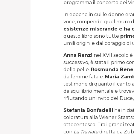
programma il concerto dei Virt
In epoche in cui le donne eran
voce, rompendo quel muro di s
esistenze miserande e ha of
questo libro sono tutte
prim
umili origini e dal coraggio di
Anna Renzi
nel XVII secolo è 
successivo, è stata il primo co
della pelle.
Rosmunda Bened
da femme fatale.
Maria Zam
testimone di quanto il canto
da squilibrio mentale e trovav
rifiutando un invito del Duce,
Stefania Bonfadelli
ha inizia
coloratura alla Wiener Staatsop
ottocentesco. Tra i grandi teat
con
La Traviata
diretta da Zubi