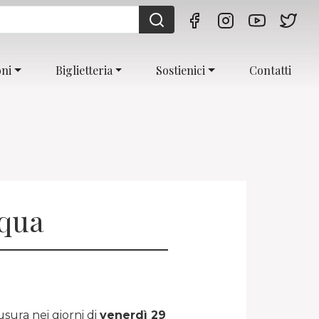
oni
Biglietteria
Sostienici
Contatti
squa
usura nei giorni di
venerdì 29