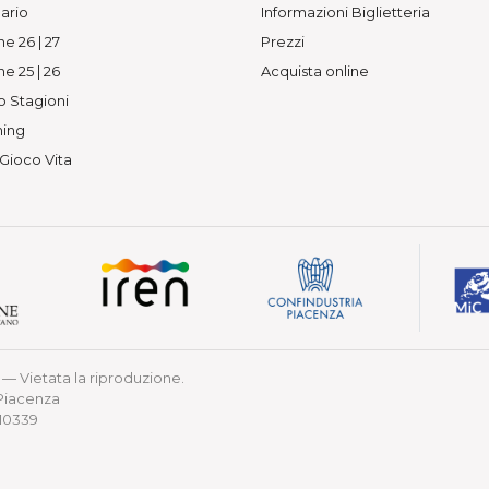
ario
Informazioni Biglietteria
e 26 | 27
Prezzi
e 25 | 26
Acquista online
o Stagioni
ing
 Gioco Vita
— Vietata la riproduzione.
 Piacenza
210339