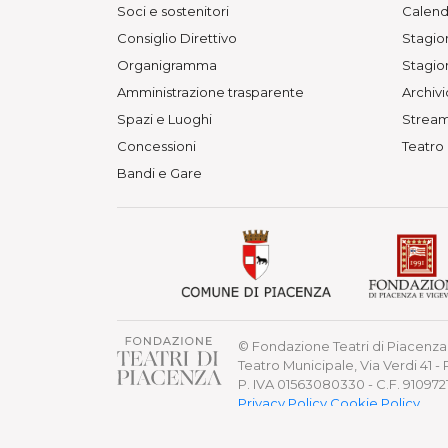
Soci e sostenitori
Calend
Consiglio Direttivo
Stagion
Organigramma
Stagion
Amministrazione trasparente
Archivi
Spazi e Luoghi
Stream
Concessioni
Teatro
Bandi e Gare
© Fondazione Teatri di Piacenza 
Teatro Municipale, Via Verdi 41 -
P. IVA 01563080330 - C.F. 91097
Privacy Policy
Cookie Policy