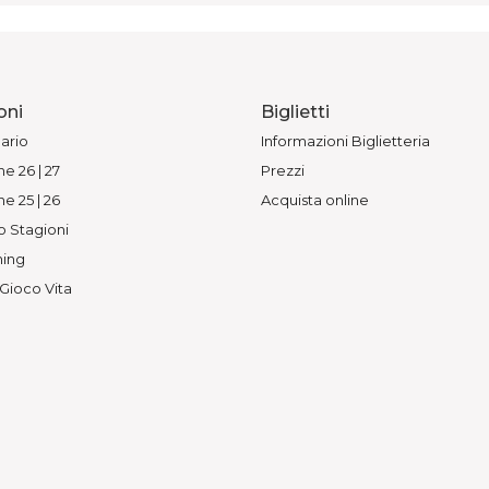
oni
Biglietti
ario
Informazioni Biglietteria
e 26 | 27
Prezzi
e 25 | 26
Acquista online
o Stagioni
ing
 Gioco Vita