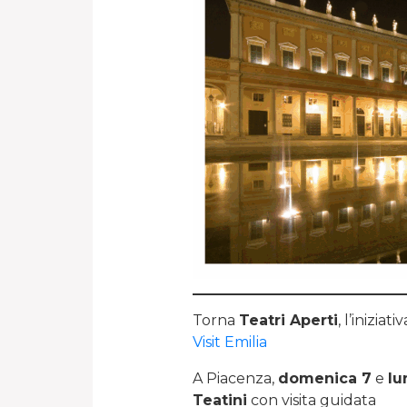
Torna
Teatri Aperti
, l’inizia
Visit Emilia
A Piacenza,
domenica 7
e
lu
Teatini
con visita guidata