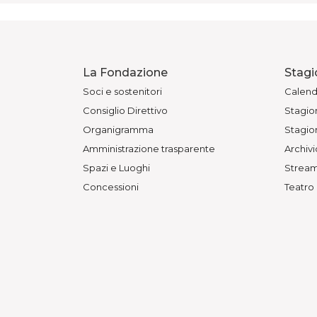
La Fondazione
Stagi
Soci e sostenitori
Calend
Consiglio Direttivo
Stagion
Organigramma
Stagion
Amministrazione trasparente
Archivi
Spazi e Luoghi
Stream
Concessioni
Teatro
Bandi e Gare