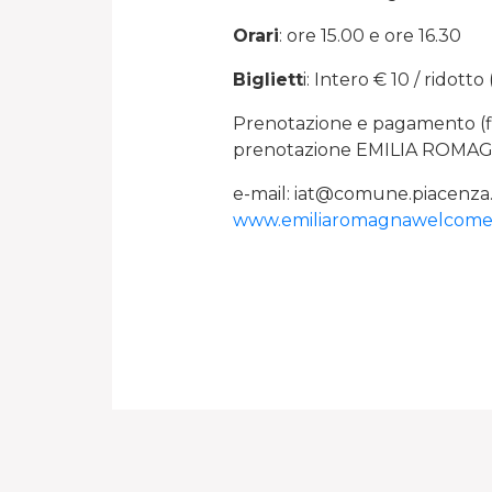
Orari
: ore 15.00 e ore 16.30
Bigliett
i: Intero € 10 / ridotto
Prenotazione e pagamento (fino
prenotazione EMILIA ROMAG
e-mail: iat@comune.piacenza.
www.emiliaromagnawelcome