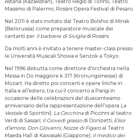
Astana (Kazakistan), Teatro Regio di Torino, Teatro
Massimo di Palermo, Rossini Opera Festival di Pesaro.
Nel 2011 è stato invitato dal Teatro Bolshoi di Minsk
(Bielorussia) come preparatore musicale dei
cantanti per
Il barbiere di Siviglia
di Rossini.
Da molti anni è invitato a tenere master-class presso
le Università Musicali Showa e Senzok a Tokyo.
Nel 1996 debutta come direttore d’orchestra nella
Messa in Do maggiore k 317 (Kronungsmesse) di
Mozart. Ha diretto poi concerti e opere liriche in
Italia e all’estero, tra cui il concerto a Parigi in
occasione delle celebrazioni del duecentesimo
anniversario della rappresentazione dell’opera
La
Vestale
di Spontini);
La Cecchina
di Piccinni al teatro
Verdi di Sassari;
Il Giovedì grasso
di Donizetti,
Elisir
d’amore,
Don Giovanni
,
Nozze di Figaro
al Teatro
Maeda Hall di Kawasaki (Giappone);
Il medico dei