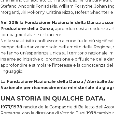
che hanno collaborato con la compagnia, tra cui Mauro 
Stefano, Andonis Foniadakis, William Forsythe, Johan Inger,
Morganti, Jiri Pokorny, Cristina Rizzo, Hofesh Shechter 
Nel 2015 la Fondazione Nazionale della Danza assume
Produzione della Danza
, aprendosi così a residenze arti
compagnie italiane e straniere.
Nella sua attività confluiscono alcune fra le più signifi
campo della danza non solo nell’ambito della Regione, b
ne fanno un’esperienza unica sul territorio nazionale; m
insieme ad iniziative di promozione e diffusione della da
approfondire e stimolare l’interesse e la conoscenza de
linguaggio.
La Fondazione Nazionale della Danza / Aterballetto
Nazionale per riconoscimento ministeriale da giug
UNA STORIA IN QUALCHE DATA.
1977/1978
nascita della Compagnia di Balletto dell’Assoc
Romagna, con la direzione di Vittorio Biagi
1979
cambio 