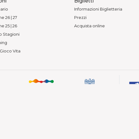
oni
Biglietti
ario
Informazioni Biglietteria
e 26 | 27
Prezzi
e 25 | 26
Acquista online
o Stagioni
ing
 Gioco Vita
— Vietata la riproduzione.
 Piacenza
210339