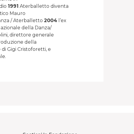
dio
1991
Aterballetto diventa
stico Mauro
nza / Aterballetto
2004
l’ex
azionale della Danza/
lini, direttore generale
roduzione della
i Gigi Cristoforetti, e
le.