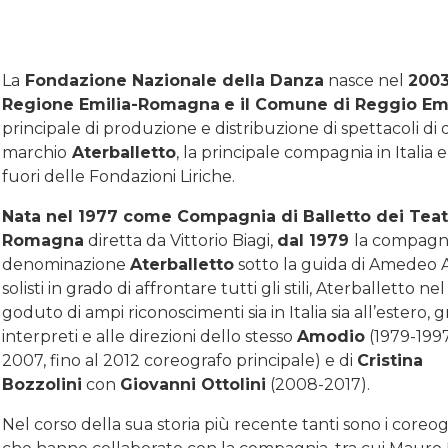
La
Fondazione Nazionale della Danza
nasce nel
200
Regione Emilia-Romagna
e il Comune di Reggio Emi
principale di produzione e distribuzione di spettacoli di 
marchio
Aterballetto
, la principale compagnia in Italia e
fuori delle Fondazioni Liriche.
Nata nel 1977 come Compagnia di Balletto dei Teatr
Romagna
diretta da Vittorio Biagi,
dal 1979
la compagni
denominazione
Aterballetto
sotto la guida di Amedeo 
solisti in grado di affrontare tutti gli stili, Aterballetto ne
goduto di ampi riconoscimenti sia in Italia sia all’estero, gr
interpreti e alle direzioni dello stesso
Amodio
(1979-1997
2007, fino al 2012 coreografo principale) e di
Cristina
Bozzolini
con
Giovanni
Ottolini
(2008-2017).
Nel corso della sua storia più recente tanti sono i coreogra