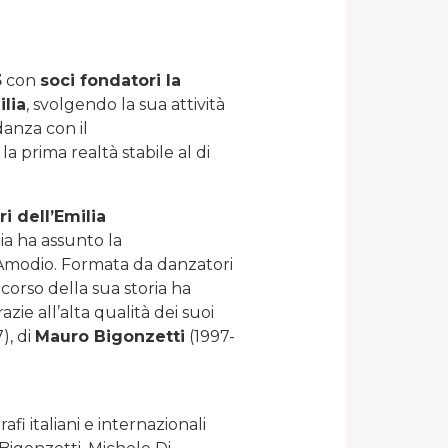
3
con
soci fondatori la
lia
, svolgendo la sua attività
danza con il
 la prima realtà stabile al di
i dell’Emilia
a ha assunto la
Amodio. Formata da danzatori
l corso della sua storia ha
azie all’alta qualità dei suoi
), di
Mauro Bigonzetti
(1997-
fi italiani e internazionali