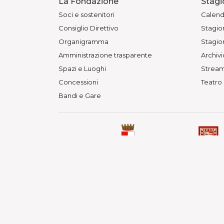
La Fondazione
Stagi
Soci e sostenitori
Calend
Consiglio Direttivo
Stagion
Organigramma
Stagion
Amministrazione trasparente
Archivi
Spazi e Luoghi
Stream
Concessioni
Teatro
Bandi e Gare
© Fondazione Teatri di Piacenza 
Teatro Municipale, Via Verdi 41 -
P. IVA 01563080330 - C.F. 91097
Privacy Policy
Cookie Policy