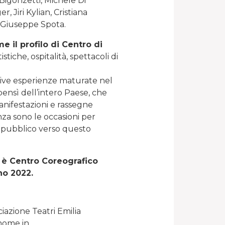
Bigonzetti, Michele Di
 Jiri Kylian, Cristiana
e Giuseppe Spota.
 il profilo di Centro di
stiche, ospitalità, spettacoli di
cative esperienze maturate nel
ensì dell’intero Paese, che
anifestazioni e rassegne
nza sono le occasioni per
l pubblico verso questo
 è Centro Coreografico
no 2022.
iazione Teatri Emilia
nome in