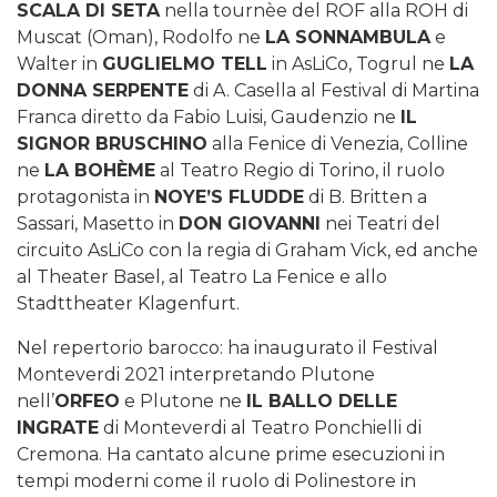
SCALA DI SETA
nella tournèe del ROF alla ROH di
Muscat (Oman), Rodolfo ne
LA SONNAMBULA
e
Walter in
GUGLIELMO TELL
in AsLiCo, Togrul ne
LA
DONNA SERPENTE
di A. Casella al Festival di Martina
Franca diretto da Fabio Luisi, Gaudenzio ne
IL
SIGNOR BRUSCHINO
alla Fenice di Venezia, Colline
ne
LA BOHÈME
al Teatro Regio di Torino, il ruolo
protagonista in
NOYE’S FLUDDE
di B. Britten a
Sassari, Masetto in
DON GIOVANNI
nei Teatri del
circuito AsLiCo con la regia di Graham Vick, ed anche
al Theater Basel, al Teatro La Fenice e allo
Stadttheater Klagenfurt.
Nel repertorio barocco: ha inaugurato il Festival
Monteverdi 2021 interpretando Plutone
nell’
ORFEO
e Plutone ne
IL BALLO DELLE
INGRATE
di Monteverdi al Teatro Ponchielli di
Cremona. Ha cantato alcune prime esecuzioni in
tempi moderni come il ruolo di Polinestore in