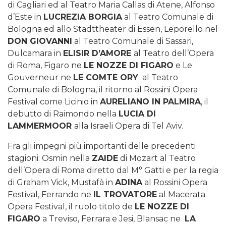
di Cagliari ed al Teatro Maria Callas di Atene, Alfonso
d’Este in
LUCREZIA BORGIA
al Teatro Comunale di
Bologna ed allo Stadttheater di Essen, Leporello nel
DON GIOVANNI
al Teatro Comunale di Sassari,
Dulcamara in
ELISIR D’AMORE
al Teatro dell’Opera
di Roma, Figaro ne
LE NOZZE DI FIGARO
e Le
Gouverneur ne
LE COMTE ORY
al Teatro
Comunale di Bologna, il ritorno al Rossini Opera
Festival come Licinio in
AURELIANO IN PALMIRA
, il
debutto di Raimondo nella
LUCIA DI
LAMMERMOOR
alla Israeli Opera di Tel Aviv.
Fra gli impegni più importanti delle precedenti
stagioni:
Osmin nella
ZAIDE
di Mozart al Teatro
dell’Opera di Roma diretto dal M° Gatti e per la regia
di Graham Vick, Mustafà in
ADINA
al Rossini Opera
Festival, Ferrando ne
IL TROVATORE
al Macerata
Opera Festival, il ruolo titolo de
LE NOZZE DI
FIGARO
a Treviso, Ferrara e Jesi, Blansac ne
LA