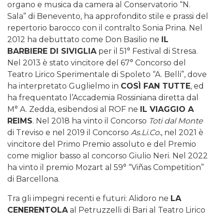
organo e musica da camera al Conservatorio “N.
Sala” di Benevento, ha approfondito stile e prassi del
repertorio barocco con il contralto Sonia Prina. Nel
2012 ha debuttato come Don Basilio ne
IL
BARBIERE DI SIVIGLIA
per il 51° Festival di Stresa.
Nel 2013 è stato vincitore del 67° Concorso del
Teatro Lirico Sperimentale di Spoleto “A. Belli”, dove
ha interpretato Guglielmo in
COSÌ FAN TUTTE
, ed
ha frequentato l’Accademia Rossiniana diretta dal
M° A. Zedda, esibendosi al ROF ne
IL VIAGGIO A
REIMS
.
Nel 2018 ha vinto il Concorso
Toti dal Monte
di Treviso e nel 2019 il Concorso
As.Li.Co.
, nel 2021 è
vincitore del Primo Premio assoluto e del Premio
come miglior basso al concorso Giulio Neri. Nel 2022
ha vinto il premio Mozart al 59° “Viñas Competition”
di Barcellona.
Tra gli impegni recenti e futuri:
Alidoro ne
LA
CENERENTOLA
al Petruzzelli di Bari al Teatro Lirico