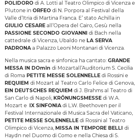
POLIDORO
di A. Lotti al Teatro Olimpico di Vicenza e
Plutone in
ORFEO
di N. Porpora al Festival della
Valle d’Itria di Martina Franca. E’ stato Achilla in
GIULIO CESARE
all’Opera del Cairo, Gesù nella
PASSIONE SECONDO GIOVANNI
di Bach nella
cattedrale di Vicenza, Ubaldo ne
LA SERVA
PADRONA
a Palazzo Leoni Montanari di Vicenza.
Nella musica sacra e sinfonica ha cantato:
GRANDE
MESSA IN DOmin
di Mozartall’Auditorium S. Cecilia
di Roma
PETITE MESSE SOLENNELLE
di Rossini e
REQUIEM
di Mozart al Teatro Carlo Felice di Genova,
EIN DEUTSCHES REQUIEM
di J. Brahms al Teatro di
San Carlo di Napoli,
KRÖNUNGSMESSE
di W.A.
Mozart e
IX SINFONIA
di L.W. Beethoven per il
Festival Internazionale di Musica Sacra del Vaticano,
PETITE MESSE SOLENNELLE
di Rossini al Teatro
Olimpico di Vicenza,
MISSA IN TEMPORE BELLI
di
Haydn nel Duomo di Como e nella Chiesa di S.