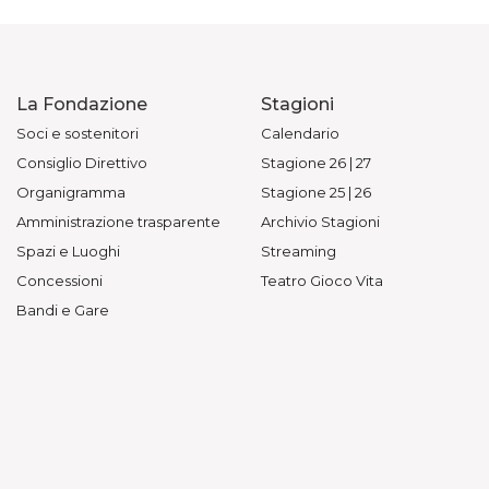
La Fondazione
Stagioni
Soci e sostenitori
Calendario
Consiglio Direttivo
Stagione 26 | 27
Organigramma
Stagione 25 | 26
Amministrazione trasparente
Archivio Stagioni
Spazi e Luoghi
Streaming
Concessioni
Teatro Gioco Vita
Bandi e Gare
Biglietti
Sostieni la Fondazione
Informazioni Biglietteria
Art Bonus
Prezzi
Contatti
Acquista online