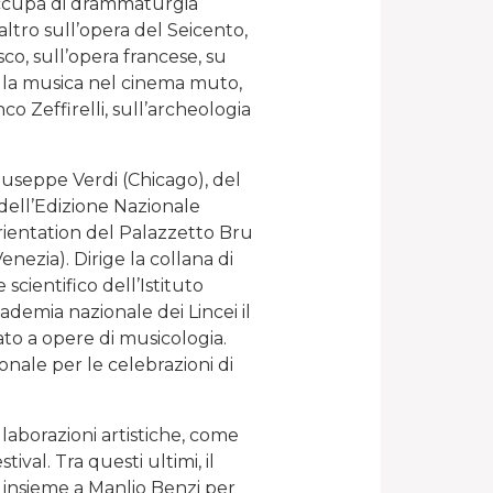
 occupa di drammaturgia
altro sull’opera del Seicento,
co, sull’opera francese, su
sulla musica nel cinema muto,
co Zeffirelli, sull’archeologia
iuseppe Verdi (Chicago), del
 dell’Edizione Nazionale
orientation del Palazzetto Bru
ezia). Dirige la collana di
 scientifico dell’Istituto
ademia nazionale dei Lincei il
to a opere di musicologia.
nale per le celebrazioni di
llaborazioni artistiche, come
ival. Tra questi ultimi, il
o insieme a Manlio Benzi per