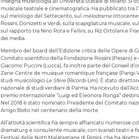
Insegna musicologia all’Università Statale di Milano. Si
musicale teatrale e cinematografica. Ha pubblicato tra l’
sul melologo del Settecento, sul
mélodrame
ottocentes
Rossini, Donizetti e Verdi, sulla scapigliatura musicale, 
sul rapporto tra Nino Rota e Fellini, su Riz Ortolani e Fran
dei media.
Membro del board dell’Edizione critica delle Opere di G
Comitato scientifico della Fondazione Rossini (Pesaro) e
Giacomo Puccini (Lucca), fa inoltre parte del Conseil d’
Zane-Centre de musique romantique française (Parigi-Ven
studi musicologici
Le Sfere
(Ricordi-Lim). È stato direttore
nazionale di studi verdiani di Parma. Ha ricevuto dall’Acc
premio internazionale “Luigi ed Eleonora Ronga” destina
Nel 2018 è stato nominato Presidente del Comitato nazio
Arrigo Boito nel centenario della morte.
All’attività scientifica ha sempre affiancato numerose co
dramaturg e consulente musicale, con svariati teatri e fest
Festival delle Notti Malatestiane di Rimini, che ha dirett