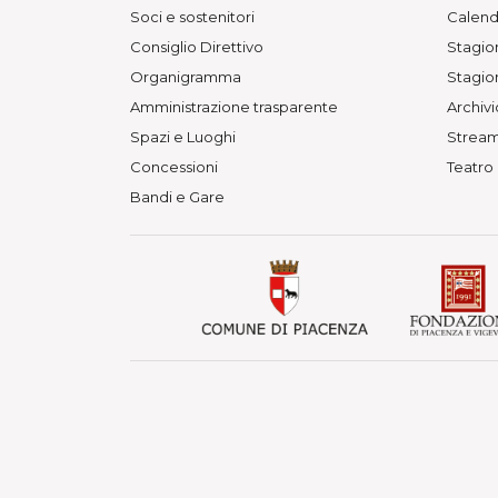
Soci e sostenitori
Calend
Consiglio Direttivo
Stagion
Organigramma
Stagion
Amministrazione trasparente
Archivi
Spazi e Luoghi
Stream
Concessioni
Teatro
Bandi e Gare
© Fondazione Teatri di Piacenza 
Teatro Municipale, Via Verdi 41 -
P. IVA 01563080330 - C.F. 91097
Privacy Policy
Cookie Policy