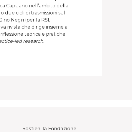
luca Capuano nell’ambito della
o due cicli di trasmissioni sul
ino Negri (per la RSI,
a rivista che dirige insieme a
iflessione teorica e pratiche
actice-led research
.
Sostieni la Fondazione