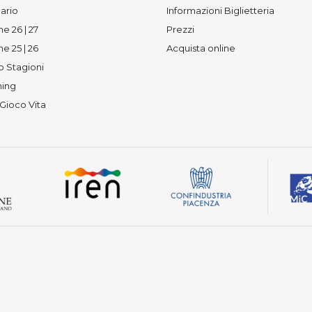
ario
Informazioni Biglietteria
e 26 | 27
Prezzi
e 25 | 26
Acquista online
o Stagioni
ing
 Gioco Vita
— Vietata la riproduzione.
 Piacenza
210339