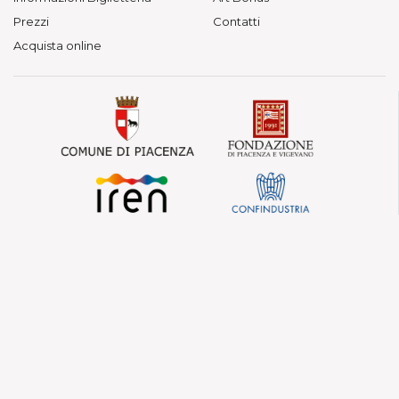
Prezzi
Contatti
Acquista online
© Fondazione Teatri di Piacenza — Vietata la
riproduzione.
Teatro Municipale, Via Verdi 41 - Piacenza
P. IVA 01563080330 - C.F. 91097210339