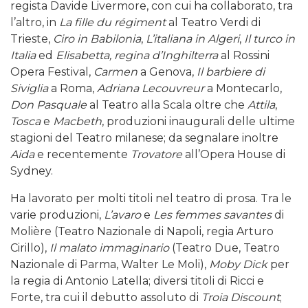
regista Davide Livermore, con cui ha collaborato, tra
l’altro, in
La fille du régiment
al Teatro Verdi di
Trieste,
Ciro in Babilonia
,
L’italiana in Algeri
,
Il turco in
Italia
ed
Elisabetta, regina d’Inghilterra
al Rossini
Opera Festival,
Carmen
a Genova,
Il barbiere di
Siviglia
a Roma,
Adriana Lecouvreur
a Montecarlo,
Don Pasquale
al Teatro alla Scala oltre che
Attila
,
Tosca
e
Macbeth
, produzioni inaugurali delle ultime
stagioni del Teatro milanese; da segnalare inoltre
Aida
e recentemente
Trovatore
all’Opera House di
Sydney.
Ha lavorato per molti titoli nel teatro di prosa. Tra le
varie produzioni,
L’avaro
e
Les femmes savantes
di
Molière (Teatro Nazionale di Napoli, regia Arturo
Cirillo),
Il malato immaginario
(Teatro Due, Teatro
Nazionale di Parma, Walter Le Moli),
Moby Dick
per
la regia di Antonio Latella; diversi titoli di Ricci e
Forte, tra cui il debutto assoluto di
Troia Discount
;