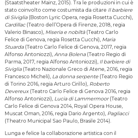
(Staatstheater Mainz, 2015). Tra le produzioni in cui è
stato coinvolto come costumista da citare
Il barbiere
di Siviglia
(Boston Lyric Opera, regia Rosetta Cucchi),
Cardillac
(Teatro dell’Opera di Firenze, 2018, regia
Valerio Binasco),
Miseria e nobiltà
(Teatro Carlo
Felice di Genova, regia Rosetta Cucchi),
Maria
Stuarda
(Teatro Carlo Felice di Genova, 2017, regia
Alfonso Antoniozzi),
Anna Bolena
(Teatro Regio di
Parma, 2017, regia Alfonso Antoniozzi),
Il barbiere di
Siviglia
(Teatro Nazionale Greco di Atene, 2016, regia
Francesco Micheli),
La donna serpente
(Teatro Regio
di Torino 2016, regia Arturo Cirillo),
Roberto
Devereux
(Teatro Carlo Felice di Genova 2016, regia
Alfonso Antoniozzi),
Lucia di Lammermoor
(Teatro
Carlo Felice di Genova 2014, Royal Opera House,
Muscat Oman, 2016, regia Dario Argento),
Pagliacci
(Theatro Municipal Sao Paulo, Brasile 2014).
Lunga e felice la collaborazione artistica con il