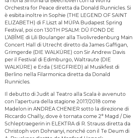
la nona Sinfonia di Beethoven con la World
Orchestra for Peace diretta da Donald Runnicles. Si
è esibita inoltre in Sophie (THE LEGEND OF SAINT
ELIZABETH) di F.Liszt al MÜPA Budapest Spring
Festival, poi con 130TH PSALM: DÛ FOND DE
L’ABÎME di Lili Boulanger alla Tivolivredenburg Main
Concert Hall di Utrecht diretto da James Gaffigan,
Grimgerde (DIE WALKÜRE) con Sir Andrew Davis
per il Festival di Edimburgo, Waltraute (DIE
WALKÜRE) e Erda ( SIEGFRIED) al Musikfest di
Berlino nella Filarmonica diretta da Donald
Runnicles.
Il debutto di Judit al Teatro alla Scala è avvenuto
con l’apertura della stagione 2017/2018 come
Madelon in ANDREA CHENIER sotto la direzione di
Riccardo Chailly, dove è tornata come 2° Magd / Die
Schleptraegerin in ELEKTRA di R. Strauss diretta da
Christoph von Dohnanyi, nonché con il Te Deum di