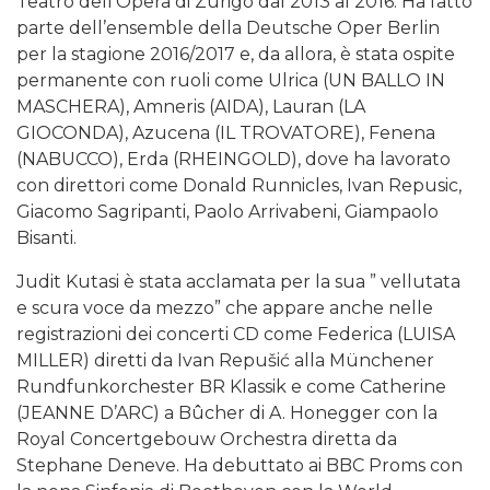
Teatro dell’Opera di Zurigo dal 2013 al 2016. Ha fatto
parte dell’ensemble della Deutsche Oper Berlin
per la stagione 2016/2017 e, da allora, è stata ospite
permanente con ruoli come Ulrica (UN BALLO IN
MASCHERA), Amneris (AIDA), Lauran (LA
GIOCONDA), Azucena (IL TROVATORE), Fenena
(NABUCCO), Erda (RHEINGOLD), dove ha lavorato
con direttori come Donald Runnicles, Ivan Repusic,
Giacomo Sagripanti, Paolo Arrivabeni, Giampaolo
Bisanti.
Judit Kutasi è stata acclamata per la sua ” vellutata
e scura voce da mezzo” che appare anche nelle
registrazioni dei concerti CD come Federica (LUISA
MILLER) diretti da Ivan Repušić alla Münchener
Rundfunkorchester BR Klassik e come Catherine
(JEANNE D’ARC) a Bûcher di A. Honegger con la
Royal Concertgebouw Orchestra diretta da
Stephane Deneve. Ha debuttato ai BBC Proms con