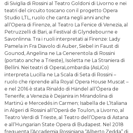
di Siviglia di Rossini al Teatro Goldoni di Livorno e nei
teatri del circuito toscano con il progetto Opera
Studio LTL, ruolo che canta negli anni anche
all’Opera di Firenze, al Teatro La Fenice di Venezia, al
Petruzzelli di Bari, ai Festival di Glyndebourne e
Savonlinna. Tra i ruoli interpretati ai Firenze: Lady
Pamela in Fra Diavolo di Auber, Siebel in Faust di
Gounod, Angelina ne La Cenerentola di Rossini
(portato anche a Trieste), Isoletta ne La Straniera di
Bellini. Nei teatri di OperaLombardia (AsLiCo)
interpreta Lucilla ne La Scala di Seta di Rossini –
ruolo che riprende alla Royal Opera House Muscat –
e nel 2016 è stata Rinaldo di Händel all’Ópera de
Tenerife; a Venezia è Dejanira in Mirandolina di
Martinú e Mercedés in Carmen; Isabella de L’Italiana
in Algeri di Rossini all’Operá de Toulon, a Livorno, al
Teatro Verdi di Trieste, al Teatro dell’Opera di Astana
e all’Hungarian State Opera di Budapest. Nel 2018
frequenta l’Accademia Rossiniana “Alberto Zedda” di