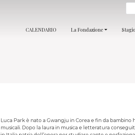
CALENDARIO
La Fondazione
Stagi
Luca Park è nato a Gwangju in Corea e fin da bambino ha
musicali. Dopo la laura in musica e letteratura conseguit
in Italia patria dell’opera per studiare canto e perfeziona