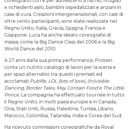
coreografici con e per adolescenti a rischio, rifugiati
e richiedenti asilo, bambini ospedalizzati e anziani in
case di cura. Creazioni intergenerazionali, con cast di
oltre cento partecipanti, sono state realizzate nel
Regno Unito, Italia, Grecia, Spagna, Francia e
Giappone. Luca ha anche ideato coreografie di
massa, come la Big Dance Class del 2006 e la Big
World Dance del 2010.
A 27 anni dalla sua prima performance, Protein
conta un nutrito catalogo di lavori per la scena e
per spazi alternativi; tra questi i premiati ed
accclamati
Publife
,
LOL (lots of love)
,
(In)visible
Dancing
,
Border Tales
,
May Contain Food
e
The Little
Prince
. La compagnia ha effettuato tournée in tutto
il Regno Unito, in molti paesi europei e in Canada,
Cina, Stati Uniti, Russia, Palestina, Tunisia, Libano,
Marocco, Colombia, Tailandia, India e Corea del Sud.
Ha ricevuto commissioni coreografiche da Royal