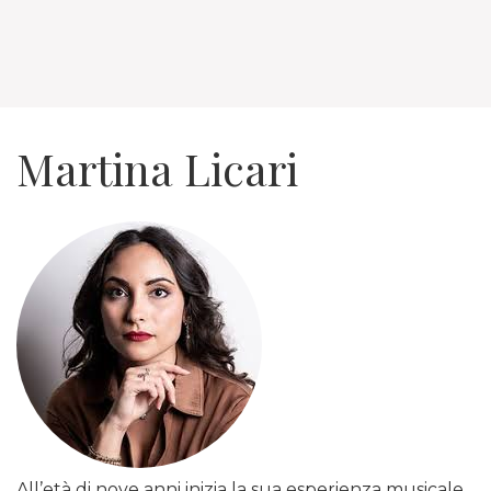
Martina Licari
All’età di nove anni inizia la sua esperienza musicale