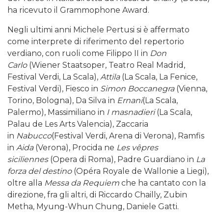
ha ricevuto il Grammophone Award.
Negli ultimi anni Michele Pertusi si è affermato
come interprete di riferimento del repertorio
verdiano, con ruoli come Filippo II in
Don
Carlo
(Wiener Staatsoper, Teatro Real Madrid,
Festival Verdi, La Scala),
Attila
(La Scala, La Fenice,
Festival Verdi), Fiesco in
Simon Boccanegra
(Vienna,
Torino, Bologna), Da Silva in
Ernani
(La Scala,
Palermo), Massimiliano in
I masnadieri
(La Scala,
Palau de Les Arts Valencia), Zaccaria
in
Nabucco
(Festival Verdi, Arena di Verona), Ramfis
in
Aida
(Verona), Procida ne
Les vêpres
siciliennes
(Opera di Roma), Padre Guardiano in
La
forza del destino
(Opéra Royale de Wallonie a Liegi),
oltre alla
Messa da Requiem
che ha cantato con la
direzione, fra gli altri, di Riccardo Chailly, Zubin
Metha, Myung-Whun Chung, Daniele Gatti.