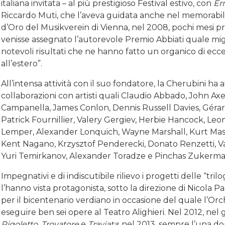
italiana invitata – al più prestigioso Festival estivo, con
Er
Riccardo Muti, che l’aveva guidata anche nel memorabil
d’Oro del Musikverein di Vienna, nel 2008, pochi mesi p
venisse assegnato l’autorevole Premio Abbiati quale migli
notevoli risultati che ne hanno fatto un organico di eccel
all’estero”.
All’intensa attività con il suo fondatore, la Cherubini ha 
collaborazioni con artisti quali Claudio Abbado, John Ax
Campanella, James Conlon, Dennis Russell Davies, Gérar
Patrick Fournillier, Valery Gergiev, Herbie Hancock, Leo
Lemper, Alexander Lonquich, Wayne Marshall, Kurt Mas
Kent Nagano, Krzysztof Penderecki, Donato Renzetti, Va
Yuri Temirkanov, Alexander Toradze e Pinchas Zukerma
Impegnativi e di indiscutibile rilievo i progetti delle “tril
l’hanno vista protagonista, sotto la direzione di Nicola P
per il bicentenario verdiano in occasione del quale l’Orc
eseguire ben sei opere al Teatro Alighieri. Nel 2012, nel g
Rigoletto
,
Trovatore
e
Traviata
; nel 2013, sempre l’una dop