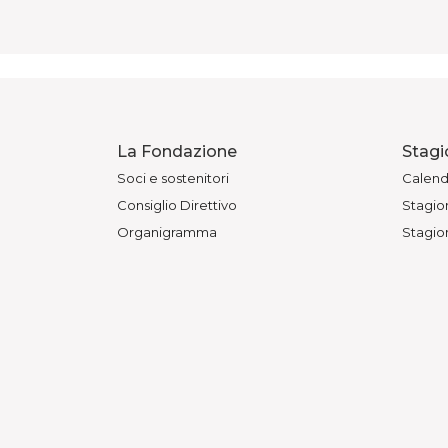
La Fondazione
Stagi
Soci e sostenitori
Calend
Consiglio Direttivo
Stagion
Organigramma
Stagion
Amministrazione trasparente
Archivi
Spazi e Luoghi
Stream
Concessioni
Teatro
Bandi e Gare