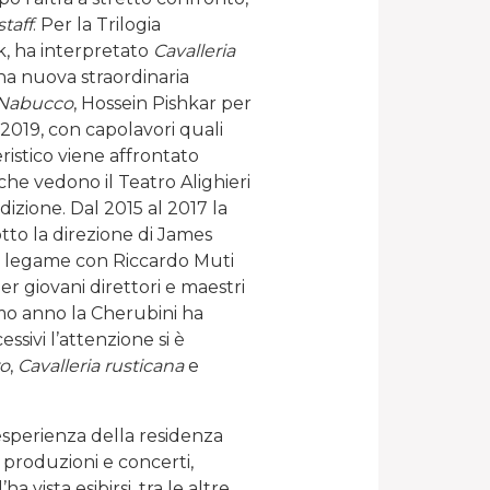
staff
. Per la Trilogia
k, ha interpretato
Cavalleria
una nuova straordinaria
Nabucco
, Hossein Pishkar per
 2019, con capolavori quali
eristico viene affrontato
he vedono il Teatro Alighieri
adizione. Dal 2015 al 2017 la
otto la direzione di James
Il legame con Riccardo Muti
r giovani direttori e maestri
imo anno la Cherubini ha
essivi l’attenzione si è
ro
,
Cavalleria rusticana
e
esperienza della residenza
produzioni e concerti,
a vista esibirsi, tra le altre