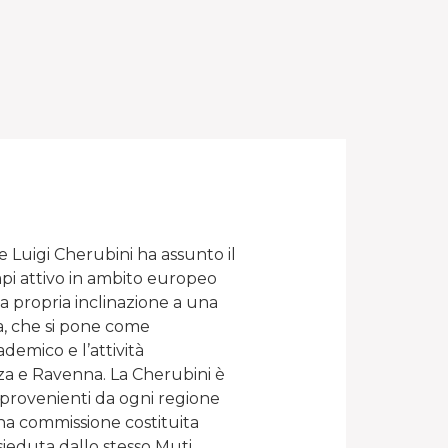
 Luigi Cherubini ha assunto il
empi attivo in ambito europeo
la propria inclinazione a una
a, che si pone come
demico e l’attività
enza e Ravenna. La Cherubini è
e provenienti da ogni regione
 una commissione costituita
ieduta dallo stesso Muti.