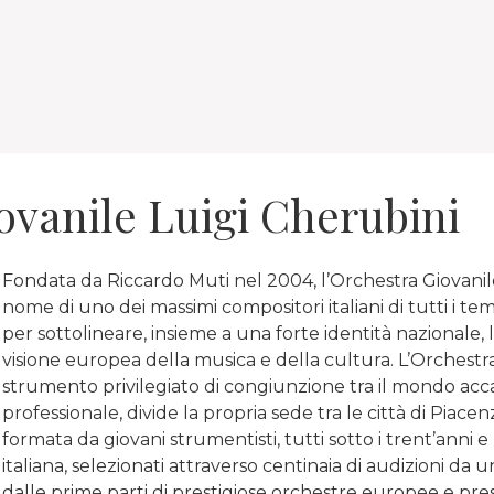
ovanile Luigi Cherubini
Fondata da Riccardo Muti nel 2004, l’Orchestra Giovanile
nome di uno dei massimi compositori italiani di tutti i t
per sottolineare, insieme a una forte identità nazionale, 
visione europea della musica e della cultura. L’Orchestr
strumento privilegiato di congiunzione tra il mondo acca
professionale, divide la propria sede tra le città di Piac
formata da giovani strumentisti, tutti sotto i trent’anni 
italiana, selezionati attraverso centinaia di audizioni da
dalle prime parti di prestigiose orchestre europee e pres