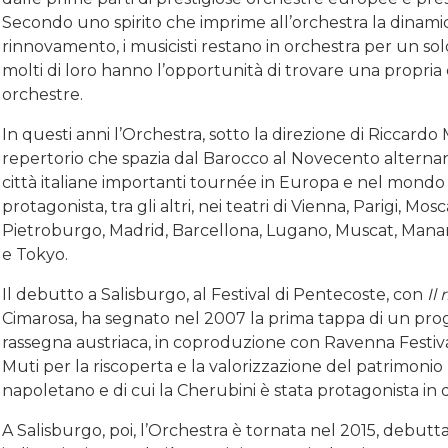
Secondo uno spirito che imprime all’orchestra la dinami
rinnovamento, i musicisti restano in orchestra per un solo
molti di loro hanno l’opportunità di trovare una propria 
orchestre.
In questi anni l’Orchestra, sotto la direzione di Riccardo
repertorio che spazia dal Barocco al Novecento alternan
città italiane importanti tournée in Europa e nel mondo 
protagonista, tra gli altri, nei teatri di Vienna, Parigi, Mos
Pietroburgo, Madrid, Barcellona, Lugano, Muscat, Mana
e Tokyo.
Il debutto a Salisburgo, al Festival di Pentecoste, con
Il
Cimarosa, ha segnato nel 2007 la prima tappa di un pr
rassegna austriaca, in coproduzione con Ravenna Festiva
Muti per la riscoperta e la valorizzazione del patrimoni
napoletano e di cui la Cherubini è stata protagonista in q
A Salisburgo, poi, l’Orchestra è tornata nel 2015, debut