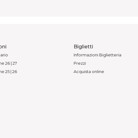
oni
Biglietti
ario
Informazioni Biglietteria
e 26 | 27
Prezzi
e 25 | 26
Acquista online
o Stagioni
ing
 Gioco Vita