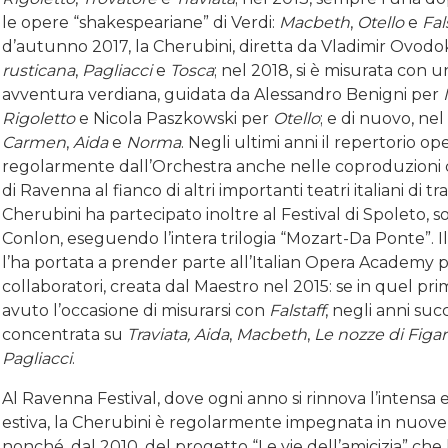
le opere “shakespeariane” di Verdi:
Macbeth
,
Otello
e
Fal
d’autunno 2017, la Cherubini, diretta da Vladimir Ovodo
rusticana
,
Pagliacci
e
Tosca
; nel 2018, si è misurata con 
avventura verdiana, guidata da Alessandro Benigni per
Rigoletto
e Nicola Paszkowski per
Otello
; e di nuovo, nel
Carmen
,
Aida
e
Norma
. Negli ultimi anni il repertorio op
regolarmente dall’Orchestra anche nelle coproduzioni c
di Ravenna al fianco di altri importanti teatri italiani di tr
Cherubini ha partecipato inoltre al Festival di Spoleto, s
Conlon, eseguendo l’intera trilogia “Mozart-Da Ponte”. 
l’ha portata a prender parte all’Italian Opera Academy pe
collaboratori, creata dal Maestro nel 2015: se in quel pr
avuto l’occasione di misurarsi con
Falstaff
, negli anni succ
concentrata su
Traviata, Aida
,
Macbeth
,
Le nozze di Figa
Pagliacci
.
Al Ravenna Festival, dove ogni anno si rinnova l’intensa 
estiva, la Cherubini è regolarmente impegnata in nuove 
nonché, dal 2010, del progetto “Le vie dell’amicizia” che l’h