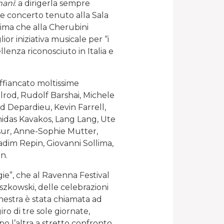
nani
: a dirigerla sempre
e concerto tenuto alla Sala
rima che alla Cherubini
or iniziativa musicale per “i
lenza riconosciuto in Italia e
affiancato moltissime
elrod, Rudolf Barshai, Michele
d Depardieu, Kevin Farrell,
nidas Kavakos, Lang Lang, Ute
ur, Anne-Sophie Mutter,
dim Repin, Giovanni Sollima,
n.
ogie”, che al Ravenna Festival
aszkowski, delle celebrazioni
hestra è stata chiamata ad
iro di tre sole giornate,
o l’altra a stretto confronto,