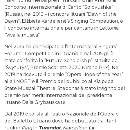
Ha vinto numerosi premi tra cui il Gran Premio al
Concorso Internazionale di Canto “Solovushka”
(Russia), nel 2013 – i concorsi lituani “Dawn of the
Dawn”, Elžbieta Kardelienė’s Singing Competition, e
il concorso internazionale per cantanti in Lettonia
“Viva la musica”.
Nel 2014 ha partecipato all’International Singers’
Forum – Competition in Lituania e nel 2015 gli è
stata conferita la “Future Scholarship” istituita da
“Švyturys”, Premio Scarlatti 2020 (Grand Prix). Nel
2019 ha ricevuto il premio “Opera Hope of the Year”
alla LNOBT e il Premio del pubblico al Klaipėda
State Musical Theatre. Steponas è stato insignito del
premio per meriti internazionali del presidente
lituano Dalia Grybauskaitė.
Dal 2019 è solista al Teatro Nazionale dell’Opera e
del Balletto Lituano dove ha debuttato tra i tanti
ruoli in
Ping
in
Turandot
,
Marcello
in
La