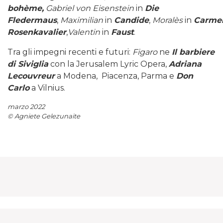
bohème,
Gabriel von Eisenstein
in
Die
Fledermaus
,
Maximilian
in
Candide
,
Moralès
in
Carme
Rosenkavalier
,
Valentin
in
Faust
.
Tra gli impegni recenti e futuri:
Figaro
ne
Il barbiere
di Siviglia
con la Jerusalem Lyric Opera,
Adriana
Lecouvreur
a Modena, Piacenza, Parma e
Don
Carlo
a Vilnius.
marzo 2022
© Agniete Gelezunaite