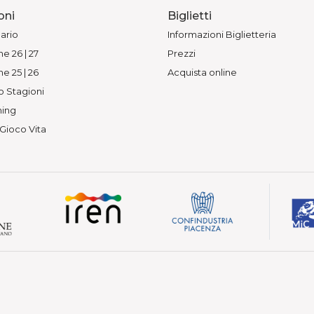
oni
Biglietti
ario
Informazioni Biglietteria
e 26 | 27
Prezzi
e 25 | 26
Acquista online
o Stagioni
ing
 Gioco Vita
— Vietata la riproduzione.
 Piacenza
210339