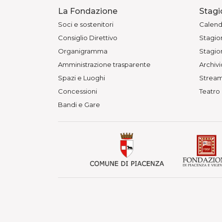
La Fondazione
Stagi
Soci e sostenitori
Calend
Consiglio Direttivo
Stagion
Organigramma
Stagion
Amministrazione trasparente
Archivi
Spazi e Luoghi
Stream
Concessioni
Teatro
Bandi e Gare
© Fondazione Teatri di Piacenza 
Teatro Municipale, Via Verdi 41 -
P. IVA 01563080330 - C.F. 91097
Privacy Policy
Cookie Policy