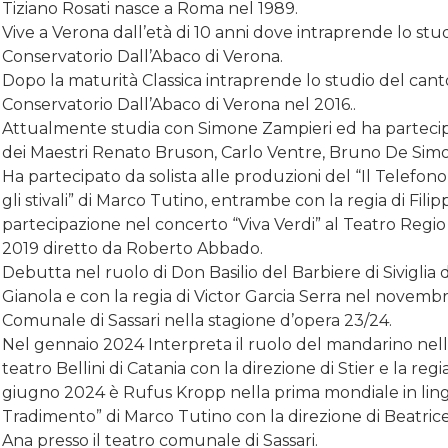
Tiziano Rosati nasce a Roma nel 1989.
Vive a Verona dall’età di 10 anni dove intraprende lo stud
Conservatorio Dall’Abaco di Verona.
Dopo la maturità Classica intraprende lo studio del cant
Conservatorio Dall’Abaco di Verona nel 2016..
Attualmente studia con Simone Zampieri ed ha partecipa
dei Maestri Renato Bruson, Carlo Ventre, Bruno De Sim
Ha partecipato da solista alle produzioni del “Il Telefono
gli stivali” di Marco Tutino, entrambe con la regia di Fil
partecipazione nel concerto “Viva Verdi” al Teatro Regio 
2019 diretto da Roberto Abbado.
Debutta nel ruolo di Don Basilio del Barbiere di Siviglia 
Gianola e con la regia di Victor Garcia Serra nel novemb
Comunale di Sassari nella stagione d’opera 23/24.
Nel gennaio 2024 Interpreta il ruolo del mandarino nell
teatro Bellini di Catania con la direzione di Stier e la regi
giugno 2024 è Rufus Kropp nella prima mondiale in lingu
Tradimento” di Marco Tutino con la direzione di Beatrice
Ana presso il teatro comunale di Sassari.