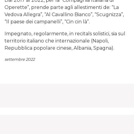
Dal 2017 al 2022, per la “Compagnia Italiana di
Operette”, prende parte agli allestimenti de: “La
Vedova Allegra”, “Al Cavallino Bianco”, “Scugnizza”,
“Il paese dei campanelli”, “Cin cin là”.
Impegnato, regolarmente, in recitals solistici, sia sul
territorio italiano che internazionale (Napoli,
Repubblica popolare cinese, Albania, Spagna).
settembre 2022