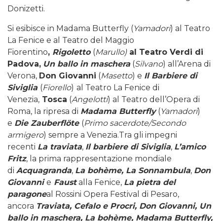
Donizetti.
Si esibisce in Madama Butterfly (
Yamadori
) al Teatro
La Fenice e al Teatro del Maggio
Fiorentino
,
Rigoletto
(
Marullo)
al Teatro Verdi di
Padova,
Un ballo in maschera
(
Silvano
) all’Arena di
Verona,
Don Giovanni
(
Masetto
) e
Il Barbiere di
Siviglia
(
Fiorello
)
al Teatro La Fenice di
Venezia,
Tosca
(
Angelotti
) al Teatro dell’Opera di
Roma, la ripresa di
Madama Butterfly
(
Yamadori
)
e
Die Zauberflöte
(
Primo sacerdote/Secondo
armigero
) sempre a Venezia.Tra gli impegni
recenti
La traviata
,
Il barbiere di Siviglia
,
L’amico
Fritz
, la prima rappresentazione mondiale
di
Acquagranda
,
La bohème, La Sonnambula
,
Don
Giovanni
e
Faust
alla Fenice,
La pietra del
paragone
al Rossini Opera Festival di Pesaro,
ancora
Traviata, Cefalo e Procri, Don Giovanni, Un
ballo in maschera, La bohème, Madama Butterfly,