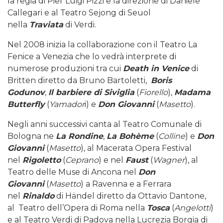
la regia di Pier Luigi Pizzi e la direzione di Daniele
Callegari e al Teatro Sejong di Seuol
nella
Traviata
di Verdi.
Nel 2008 inizia la collaborazione con il Teatro La
Fenice a Venezia che lo vedrà interprete di
numerose produzioni tra cui
Death in Venice
di
Britten diretto da Bruno Bartoletti,
Boris
Godunov
,
Il barbiere di Siviglia
(
Fiorello
),
Madama
Butterfly
(
Yamador
i) e
Don Giovanni
(
Masetto
).
Negli anni successivi canta al Teatro Comunale di
Bologna ne
La Rondine
,
La Bohème
(
Colline
) e
Don
Giovanni
(
Masetto
), al Macerata Opera Festival
nel
Rigoletto
(
Ceprano
) e nel
Faust
(
Wagner
), al
Teatro delle Muse di Ancona nel
Don
Giovanni
(
Masetto
) a Ravenna e a Ferrara
nel
Rinaldo
di Händel diretto da Ottavio Dantone,
al Teatro dell’Opera di Roma nella
Tosca
(
Angelotti
)
e al Teatro Verdi di Padova nella Lucrezia Borgia di