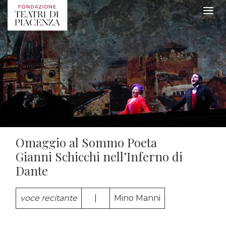
Omaggio al Sommo Poeta
Gianni Schicchi nell’Inferno di
Dante
voce recitante
…..
|
…..
Mino Manni