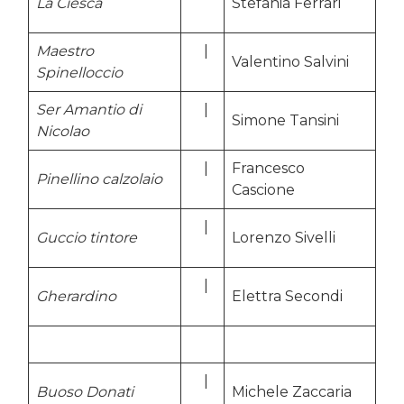
La Ciesca
Stefania Ferrari
…..
Maestro
…..
|
Valentino Salvini
Spinelloccio
…..
Ser Amantio di
…..
|
Simone Tansini
Nicolao
…..
…..
|
Francesco
Pinellino calzolaio
…..
Cascione
…..
|
Guccio tintore
Lorenzo Sivelli
…..
…..
|
Gherardino
Elettra Secondi
…..
.
…..
|
Buoso Donati
Michele Zaccaria
…..