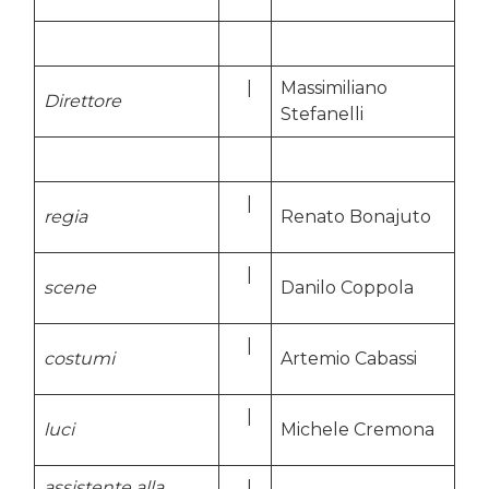
.
…..
|
Massimiliano
Direttore
…..
Stefanelli
.
…..
|
regia
Renato Bonajuto
…..
…..
|
scene
Danilo Coppola
…..
…..
|
costumi
Artemio Cabassi
…..
…..
|
luci
Michele Cremona
…..
assistente alla
…..
|