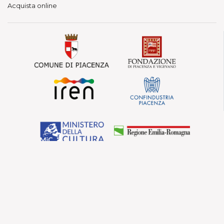
Acquista online
© Fondazione Teatri di Piacenza — Vietata la
riproduzione.
Teatro Municipale, Via Verdi 41 - Piacenza
P. IVA 01563080330 - C.F. 91097210339
Privacy Policy
Cookie Policy