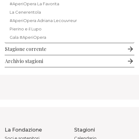
#AperiOpera La Favorita
La Cenerentola
#AperiOpera Adriana Lecouvreur
Pierino e il Lupo
Gala #AperiOpera
Stagione corrente
Archivio stagioni
La Fondazione
Stagioni
Soci e sostenitori
Calendario