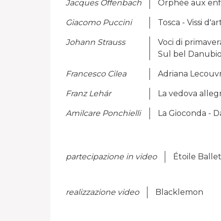
Jacques Offenbach
Orphée aux enf
Giacomo Puccini
Tosca - Vissi d'ar
Johann Strauss
Voci di primaver
Sul bel Danubio
Francesco Cilea
Adriana Lecouvre
Franz Lehár
La vedova allegr
Amilcare Ponchielli
La Gioconda - D
partecipazione in video
Étoile Balle
realizzazione video
Blacklemon