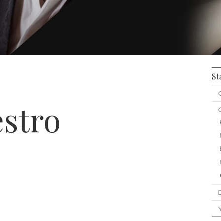
St
estro