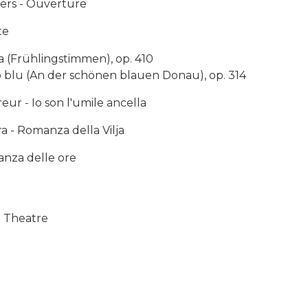
ers - Ouverture
te
a (Frühlingstimmen), op. 410
 blu (An der schönen blauen Donau), op. 314
ur - Io son l'umile ancella
a - Romanza della Vilja
anza delle ore
t Theatre