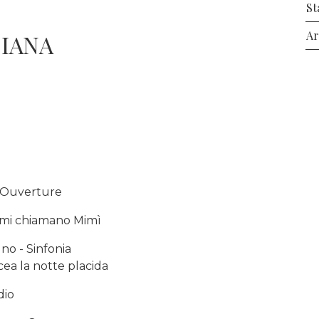
St
Ar
IANA
- Ouverture
 mi chiamano Mimì
no - Sinfonia
acea la notte placida
dio