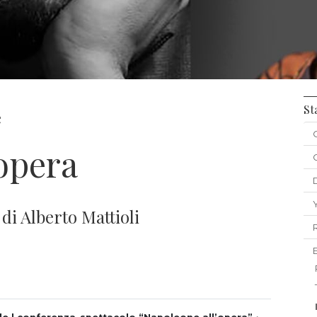
St
e
opera
di Alberto Mattioli