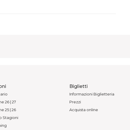
oni
Biglietti
ario
Informazioni Biglietteria
e 26 | 27
Prezzi
e 25 | 26
Acquista online
o Stagioni
ing