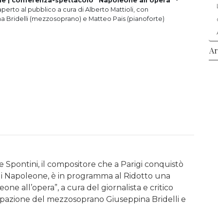
le | conferenza-spettacolo “Napoleone all’opera”
・
perto al pubblico a cura di Alberto Mattioli, con
a Bridelli (mezzosoprano) e Matteo Pais (pianoforte)
Ar
e Spontini, il compositore che a Parigi conquistò
 di Napoleone, è in programma al Ridotto una
ne all’opera”, a cura del giornalista e critico
cipazione del mezzosoprano Giuseppina Bridelli e