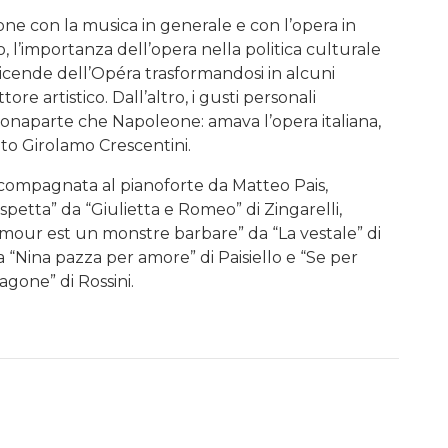
eone con la musica in generale e con l’opera in
o, l’importanza dell’opera nella politica culturale
vicende dell’Opéra trasformandosi in alcuni
e artistico. Dall’altro, i gusti personali
Bonaparte che Napoleone: amava l’opera italiana,
rato Girolamo Crescentini.
ccompagnata al pianoforte da Matteo Pais,
petta” da “Giulietta e Romeo” di Zingarelli,
’amour est un monstre barbare” da “La vestale” di
a “Nina pazza per amore” di Paisiello e “Se per
ragone” di Rossini.