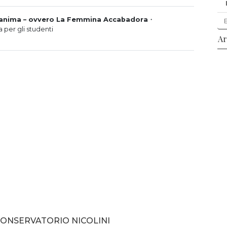
ell’anima – ovvero La Femmina Accabadora
・
 per gli studenti
Ar
NSERVATORIO NICOLINI