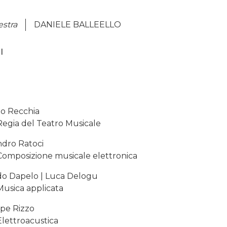
estra
DANIELE BALLEELLO
I
o Recchia
Regia del Teatro Musicale
ndro Ratoci
Composizione musicale elettronica
do Dapelo | Luca Delogu
Musica applicata
pe Rizzo
Elettroacustica