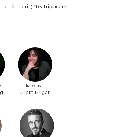
– biglietteria@teatripiacenza.it
e
librettista
ogu
Greta Brigati