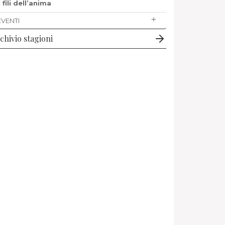
I fili dell’anima
EVENTI
chivio stagioni