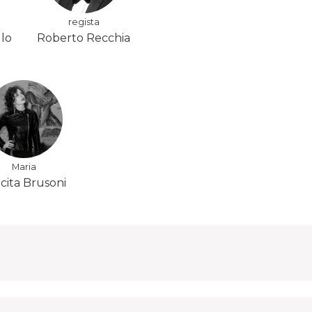
regista
llo
Roberto Recchia
Maria
icita Brusoni