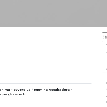
St
a
ell’anima – ovvero La Femmina Accabadora
・
 per gli studenti