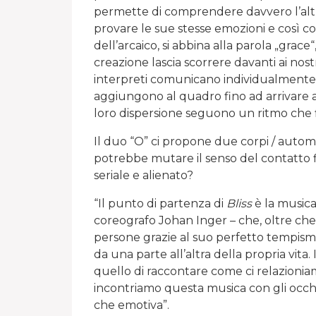
permette di comprendere davvero l’altr
provare le sue stesse emozioni e così co
dell’arcaico, si abbina alla parola „grace“
creazione lascia scorrere davanti ai nostr
interpreti comunicano individualmente.
aggiungono al quadro fino ad arrivare a 
loro dispersione seguono un ritmo che
Il duo “O” ci propone due corpi / autom
potrebbe mutare il senso del contatto fi
seriale e alienato?
“Il punto di partenza di
Bliss
è la musica
coreografo Johan Inger – che, oltre che il
persone grazie al suo perfetto tempism
da una parte all’altra della propria vita.
quello di raccontare come ci relazionia
incontriamo questa musica con gli occhi 
che emotiva”.