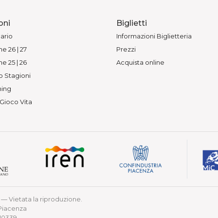
oni
Biglietti
ario
Informazioni Biglietteria
e 26 | 27
Prezzi
e 25 | 26
Acquista online
o Stagioni
ing
 Gioco Vita
— Vietata la riproduzione.
 Piacenza
210339