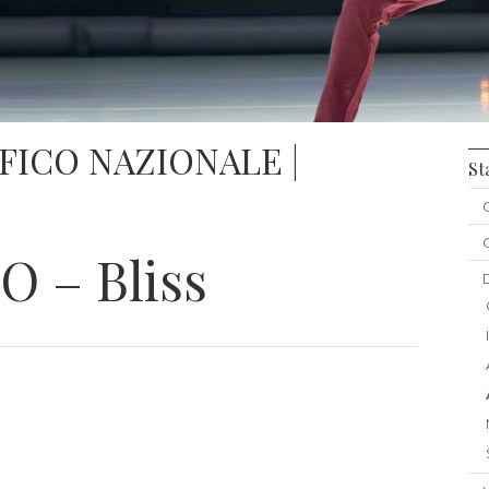
ICO NAZIONALE |
St
O – Bliss