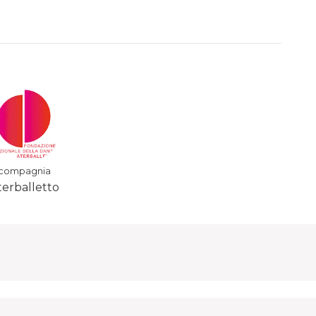
compagnia
terballetto