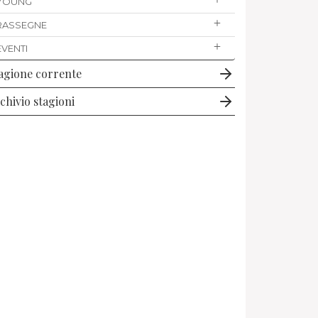
YOUNG
RASSEGNE
EVENTI
agione corrente
chivio stagioni