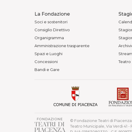
La Fondazione
Stagi
Soci e sostenitori
Calend
Consiglio Direttivo
Stagion
Organigramma
Stagion
Amministrazione trasparente
Archivi
Spazi e Luoghi
Stream
Concessioni
Teatro
Bandi e Gare
© Fondazione Teatri di Piacenza 
Teatro Municipale, Via Verdi 41 -
P. IVA 01563080330 - C.F. 91097