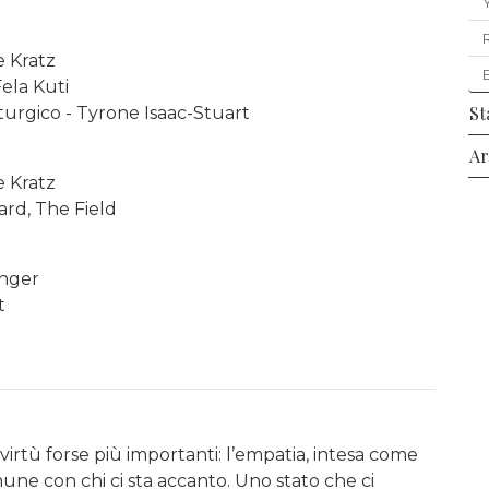
e Kratz
Fela Kuti
St
rgico - Tyrone Isaac-Stuart
Ar
e Kratz
ard, The Field
Inger
t
irtù forse più importanti: l’empatia, intesa come
une con chi ci sta accanto. Uno stato che ci