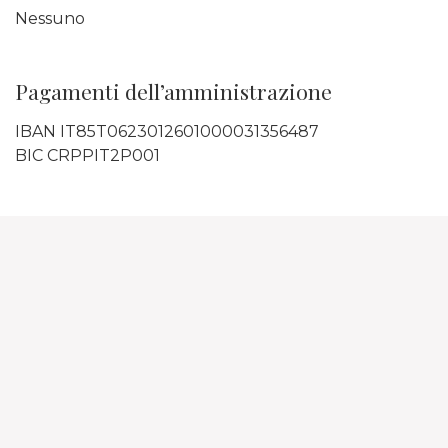
Nessuno
Pagamenti dell’amministrazione
IBAN IT85T0623012601000031356487
BIC CRPPIT2P001
La Fondazione
Stagioni
Soci e sostenitori
Calendario
Consiglio Direttivo
Stagione 26 | 27