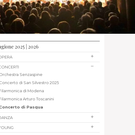
agione 2025 | 2026
OPERA
CONCERTI
Orchestra Senzaspine
Concerto di San Silvestro 2025
Filarmonica di Modena
Filarmonica Arturo Toscanini
Concerto di Pasqua
DANZA
YOUNG