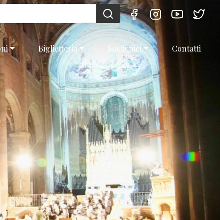
oni
Biglietteria
Sostienici
Contatti