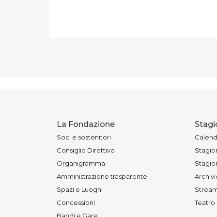
La Fondazione
Stagi
Soci e sostenitori
Calend
Consiglio Direttivo
Stagion
Organigramma
Stagion
Amministrazione trasparente
Archivi
Spazi e Luoghi
Stream
Concessioni
Teatro
Bandi e Gare