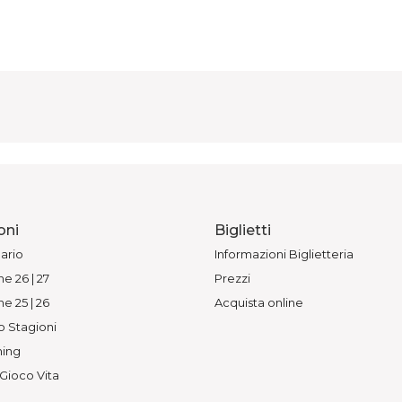
oni
Biglietti
ario
Informazioni Biglietteria
e 26 | 27
Prezzi
e 25 | 26
Acquista online
o Stagioni
ing
 Gioco Vita