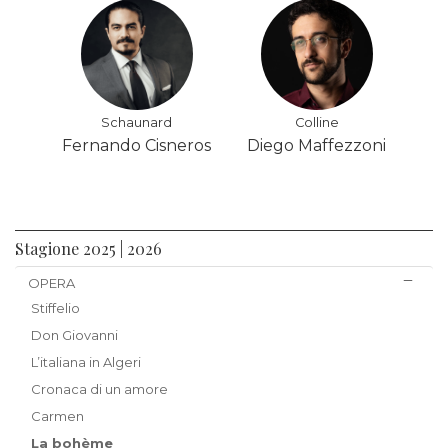
Schaunard
Colline
Fernando Cisneros
Diego Maffezzoni
Stagione 2025 | 2026
OPERA
Stiffelio
Don Giovanni
L’italiana in Algeri
Cronaca di un amore
Carmen
La bohème