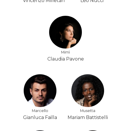
Vincenzo Milletarì
Leo Nucci
Mimì
Claudia Pavone
Marcello
Musetta
Gianluca Failla
Mariam Battistelli