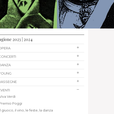
agione 2023 | 2024
OPERA
CONCERTI
DANZA
YOUNG
RASSEGNE
EVENTI
Viva Verdi
Premio Poggi
Il giuoco, il vino, le feste, la danza