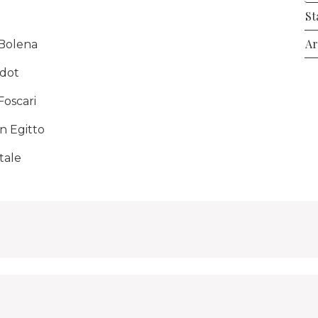
St
o
Ar
Bolena
dot
Foscari
n Egitto
tale