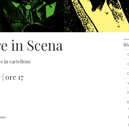
e in Scena
St
e in cartellone
| ore 17