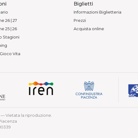
oni
Biglietti
ario
Informazioni Biglietteria
e 26 | 27
Prezzi
e 25 | 26
Acquista online
o Stagioni
ing
 Gioco Vita
— Vietata la riproduzione.
 Piacenza
210339